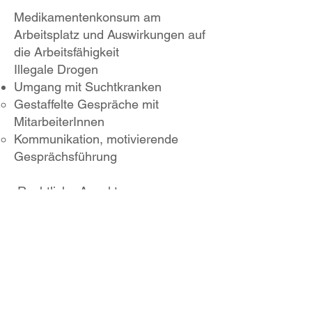
Medikamentenkonsum am
Arbeitsplatz und Auswirkungen auf
die Arbeitsfähigkeit
Illegale Drogen
Umgang mit Suchtkranken
Gestaffelte Gespräche mit
MitarbeiterInnen
Kommunikation, motivierende
Gesprächsführung
Rechtliche Aspekte
Suchtprävention und
Suchtkrankenhilfe im Betrieb
Aufgaben der/des Vorgesetzten,
der/des Suchtbeauftragte/n, des
Betriebsrats, des
betriebsärztlichen Diensts